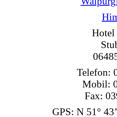
Walpurgi
Him
Hotel
Stu
06485
Telefon:
Mobil: 
Fax: 0
GPS: N 51° 43’